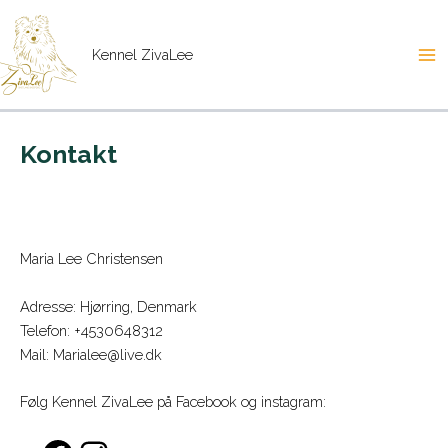
Gå
til
Kennel ZivaLee
indholdet
Ma
Me
Kontakt
Maria Lee Christensen
Adresse: Hjørring, Denmark
Telefon: +4530648312
Mail: Marialee@live.dk
Følg Kennel ZivaLee på Facebook og instagram: