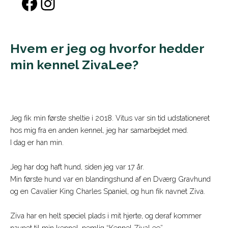
Facebook
Instagram
Hvem er jeg og hvorfor hedder
min kennel ZivaLee?
Jeg fik min første sheltie i 2018. Vitus var sin tid udstationeret
hos mig fra en anden kennel, jeg har samarbejdet med.
I dag er han min.
Jeg har dog haft hund, siden jeg var 17 år.
Min første hund var en blandingshund af en Dværg Gravhund
og en Cavalier King Charles Spaniel, og hun fik navnet Ziva.
Ziva har en helt speciel plads i mit hjerte, og deraf kommer
navnet til min kennel, nemlig “Kennel ZivaLee”.