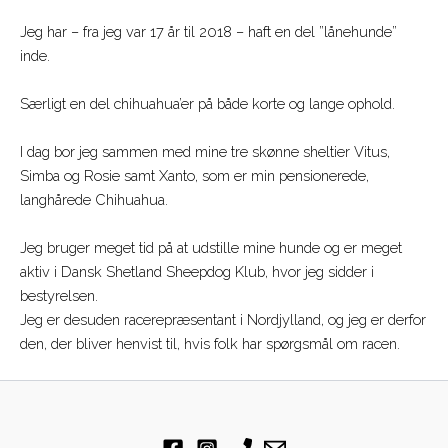
Jeg har – fra jeg var 17 år til 2018 – haft en del ”lånehunde”
inde.
Særligt en del chihuahua’er på både korte og lange ophold.
I dag bor jeg sammen med mine tre skønne sheltier Vitus,
Simba og Rosie samt Xanto, som er min pensionerede,
langhårede Chihuahua.
Jeg bruger meget tid på at udstille mine hunde og er meget
aktiv i Dansk Shetland Sheepdog Klub, hvor jeg sidder i
bestyrelsen.
Jeg er desuden racerepræsentant i Nordjylland, og jeg er derfor
den, der bliver henvist til, hvis folk har spørgsmål om racen.