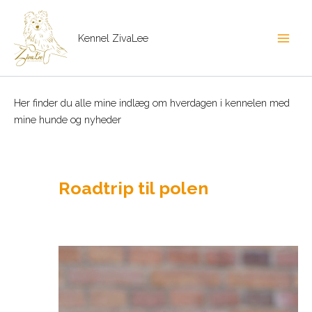
Gå
til
Kennel ZivaLee
indholdet
Main
Men
Her finder du alle mine indlæg om hverdagen i kennelen med
mine hunde og nyheder
Roadtrip til polen