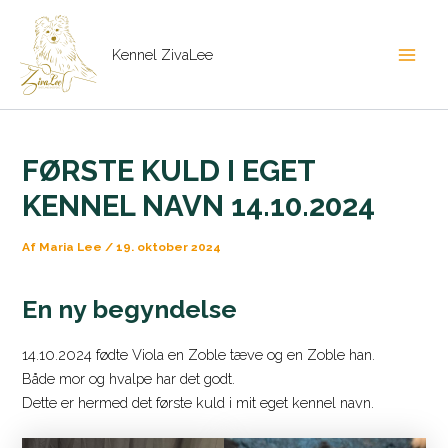
Gå
til
Kennel ZivaLee
indholdet
Main
Men
FØRSTE KULD I EGET
KENNEL NAVN 14.10.2024
Af
Maria Lee
/
19. oktober 2024
En ny begyndelse
14.10.2024 fødte Viola en Zoble tæve og en Zoble han.
Både mor og hvalpe har det godt.
Dette er hermed det første kuld i mit eget kennel navn.