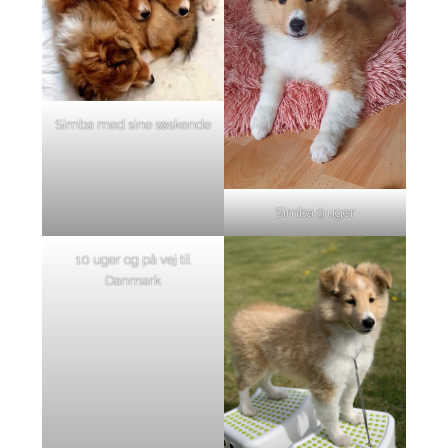
Simba med sine søskende
Simba 9 uger
10 uger og på vej til
Danmark