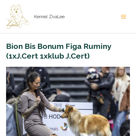
Gå
til
Kennel ZivaLee
indholdet
Main
Men
Bion Bis Bonum Figa Ruminy
(1xJ.Cert 1xklub J.Cert)